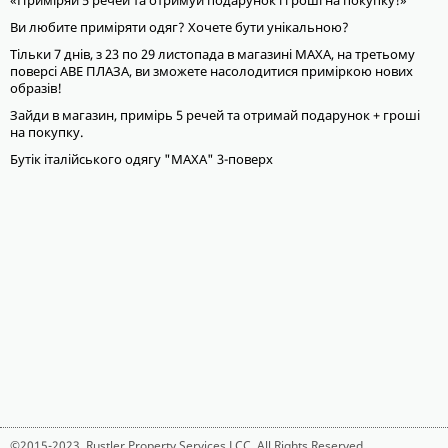
«Приміряй 5 речей та отримуй подарунок і гроші на покупку!»
Ви любите приміряти одяг? Хочете бути унікальною?
Тільки 7 днів, з 23 по 29 листопада в магазині МАХА, на третьому
поверсі АВЕ ПЛАЗА, ви зможете насолодитися приміркою нових
образів!
Зайди в магазин, примірь 5 речей та отримай подарунок + гроші
на покупку.
Бутік італійського одягу "МАХА" 3-поверх
©2015-2023,
Rustler Property Services LCC
. All Rights Reserved