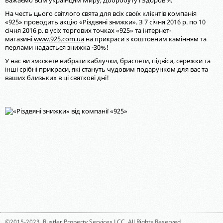
Бажаємо всім українцям Миру, Добробуту і Здоров'я.
На честь цього світлого свята для всіх своїх клієнтів компанія
«925» проводить акцію «Різдвяні знижки». З 7 січня 2016 р. по 10
січня 2016 р. в усіх торгових точках «925» та інтернет-
магазині
www.925.com.ua
на прикраси з коштовним камінням та
перлами надається знижка -30%!
У нас ви зможете вибрати каблучки, браслети, підвіси, сережки та
інші срібні прикраси, які стануть чудовим подарунком для вас та
ваших близьких в ці святкові дні!
©2015-2023,
Rustler Property Services LCC
. All Rights Reserved