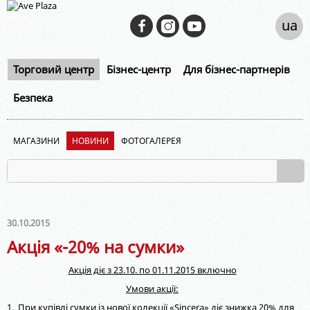
ua
Торговий центр
Бізнес-центр
Для бізнес-партнерів
Безпека
МАГАЗИНИ
НОВИНИ
ФОТОГАЛЕРЕЯ
30.10.2015
Акція «-20% на сумки»
Акція діє з 23.10. по 01.11.2015 включно
Умови акції:
1. При купівлі сумки із нової колекції «Sincera» діє знижка 20% для