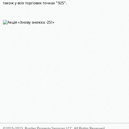
також у всіх торгових точках "925".
©2015-2023,
Rustler Property Services LCC
. All Rights Reserved