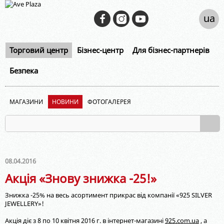
ua
Торговий центр
Бізнес-центр
Для бізнес-партнерів
Безпека
МАГАЗИНИ
НОВИНИ
ФОТОГАЛЕРЕЯ
08.04.2016
Акція «Знову знижка -25!»
Знижка -25% на весь асортимент прикрас від компанії «925 SILVER
JEWELLERY»!
Акція діє з 8 по 10 квітня 2016 г. в інтернет-магазині
925.com.ua
, а