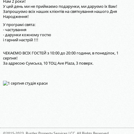
Нам 2 роки!
У цей день ми не приймаємо подарунки, ми даруємо їх Вам!
Запрошуємо всіх наших клієнтів на святкування нашого Дня
Народження!
У програмі свята:
- частування
- дарунки кожному гостю
і гарний настрій !!!
ЧЕКАЄМО ВСІХ ГОСТЕЙ з 10:00 до 20:00 години, в понеділок, 1
серпня!
За адресою Сумська, 10 ТОЦ Аve Plaza, 3 поверх.
©2015-2023,
Rustler Property Services LCC
. All Rights Reserved