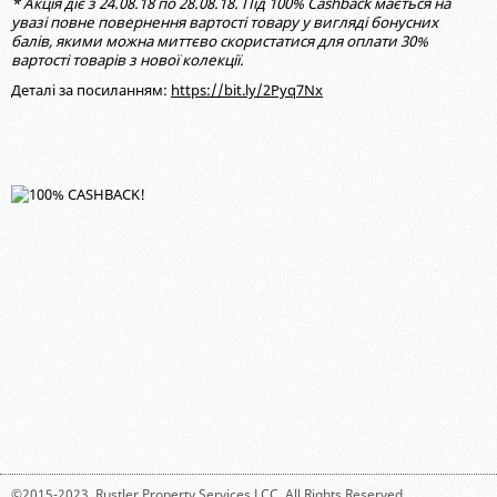
* Акція діє з 24.08.18 по 28.08.18. Під 100% Cashback мається на
увазі повне повернення вартості товару у вигляді бонусних
балів, якими можна миттєво скористатися для оплати 30%
вартості товарів з нової колекції.
Деталі за посиланням:
https://bit.ly/2Pyq7Nx
©2015-2023,
Rustler Property Services LCC
. All Rights Reserved