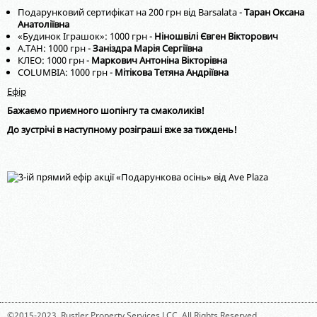
Подарунковий сертифікат на 200 грн від Barsalata -
Таран Оксана
Анатоліївна
«Будинок Іграшок»: 1000 грн -
Ніношвілі Євген Вікторович
A.ТАН: 1000 грн -
Заніздра Марія Сергіївна
КЛЕО: 1000 грн -
Маркович Антоніна Вікторівна
COLUMBIA: 1000 грн -
Мітікова Тетяна Андріївна
Ефір
Бажаємо приємного шопінгу та смаколиків!
До зустрічі в наступному розіграші вже за тиждень!
©2015-2023,
Rustler Property Services LCC
. All Rights Reserved