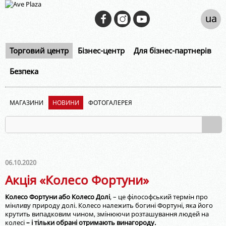
ua
Торговий центр
Бізнес-центр
Для бізнес-партнерів
Безпека
МАГАЗИНИ
НОВИНИ
ФОТОГАЛЕРЕЯ
06.10.2020
Акція «Колесо Фортуни»
Колесо Фортуни або Колесо Долі
, – це філософський термін про
мінливу природу долі. Колесо належить богині Фортуні, яка його
крутить випадковим чином, змінюючи розташування людей на
колесі
– і тільки обрані отримають винагороду.