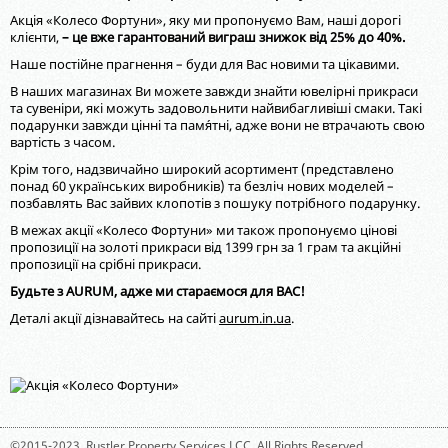
Акція «Колесо Фортуни», яку ми пропонуємо Вам, наші дорогі
клієнти,
– це вже гарантований виграш знижок від 25% до 40%.
Наше постійне прагнення – буди для Вас новими та цікавими.
В наших магазинах Ви можете завжди знайти ювелірні прикраси
та сувеніри, які можуть задовольнити найвибагливіші смаки. Такі
подарунки завжди цінні та пам´ятні, адже вони не втрачають свою
вартість з часом.
Крім того, надзвичайно широкий асортимент (представлено
понад 60 українських виробників) та безліч нових моделей –
позбавлять Вас зайвих клопотів з пошуку потрібного подарунку.
В межах акції «Колесо Фортуни» ми також пропонуємо цінові
пропозиції на золоті прикраси від 1399 грн за 1 грам та акційні
пропозиції на срібні прикраси.
Будьте з АURUM, адже ми стараємося для ВАС!
Деталі акції дізнавайтесь на сайті
aurum.in.ua
.
©2015-2023,
Rustler Property Services LCC
. All Rights Reserved