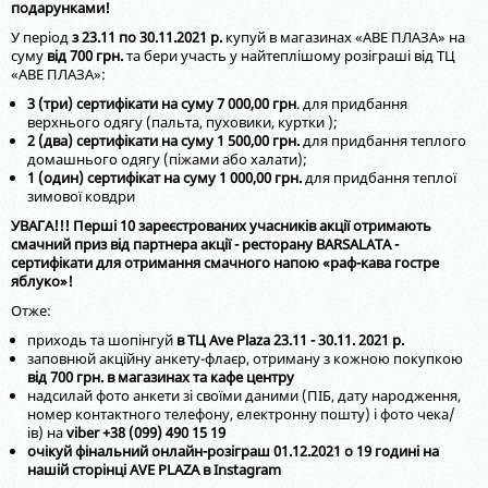
подарунками!
У період
з 23.11 по 30.11.2021 р.
купуй в магазинах «АВЕ ПЛАЗА» на
суму
від 700 грн.
та бери участь у найтеплішому розіграші від ТЦ
«АВЕ ПЛАЗА»:
3 (три) сертифікати на суму 7 000,00 грн
. для придбання
верхнього одягу (пальта, пуховики, куртки );
2 (два) сертифікати на суму 1 500,00 грн.
для придбання теплого
домашнього одягу (піжами або халати);
1 (один) сертифікат на суму 1 000,00 грн.
для придбання теплої
зимової ковдри
УВАГА!!! Перші 10 зареєстрованих учасників акції отримають
смачний приз від партнера акції - ресторану BARSALATA -
сертифікати для отримання смачного напою «раф-кава гостре
яблуко»!
Отже:
приходь та шопінгуй
в ТЦ Ave Plaza 23.11 - 30.11. 2021 р.
заповнюй акційну анкету-флаєр, отриману з кожною покупкою
від 700 грн. в магазинах та кафе центру
надсилай фото анкети зі своїми даними (ПІБ, дату народження,
номер контактного телефону, електронну пошту) і фото чека/
ів) на
viber +38 (099) 490 15 19
очікуй фінальний онлайн-розіграш 01.12.2021 о 19 годині на
нашій сторінці AVE PLAZA в Instagram