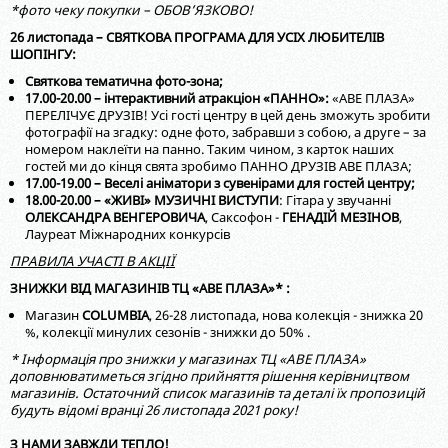
*фото чеку покупки – ОБОВ’ЯЗКОВО!
26 листопада
–
СВЯТКОВА ПРОГРАМА ДЛЯ УСІХ ЛЮБИТЕЛІВ
ШОПІНГУ:
Святкова тематична фото-зона;
17.00-20.00 – інтерактивний атракціон «ПАННО»:
«АВЕ ПЛАЗА»
ПЕРЕЛІЧУЄ ДРУЗІВ! Усі гості центру в цей день зможуть зробити
фотографії на згадку: одне фото, забравши з собою, а друге – за
номером наклеїти на панно. Таким чином, з карток наших
гостей ми до кінця свята зробимо ПАННО ДРУЗІВ АВЕ ПЛАЗА;
17.00-19.00 – Веселі аніматори з сувенірами для гостей центру;
18.00-20.00 – «ЖИВІ» МУЗИЧНІ ВИСТУПИ
: Гітара у звучанні
ОЛЕКСАНДРА ВЕНГЕРОВИЧА
, Саксофон -
ГЕНАДІЙ МЕЗІНОВ
,
Лауреат Міжнародних конкурсів
ПРАВИЛА УЧАСТІ В АКЦІЇ
ЗНИЖКИ ВІД МАГАЗИНІВ ТЦ «АВЕ ПЛАЗА»* :
Магазин
COLUMBIA
, 26-28 листопада, нова колекція - знижка 20
%, колекції минулих сезонів - знижки до 50% .
* Інформація про знижки у магазинах ТЦ «АВЕ ПЛАЗА»
доповнюватиметься згідно прийняття рішення керівництвом
магазинів. Остаточний список магазинів та деталі їх пропозицій
будуть відомі вранці 26 листопада 2021 року!
З НАМИ ЗАВЖДИ ТЕПЛО!