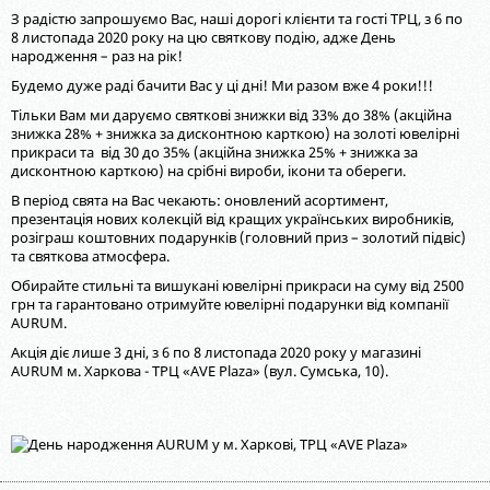
З радістю запрошуємо Вас, наші дорогі клієнти та гості ТРЦ, з 6 по
8 листопада 2020 року на цю святкову подію, адже День
народження – раз на рік!
Будемо дуже раді бачити Вас у ці дні! Ми разом вже 4 роки!!!
Тільки Вам ми даруємо святкові знижки від 33% до 38% (акційна
знижка 28% + знижка за дисконтною карткою) на золоті ювелірні
прикраси та вiд 30 до 35% (акційна знижка 25% + знижка за
дисконтною карткою) на срiбнi вироби, ікони та обереги.
В період свята на Вас чекають: оновлений асортимент,
презентація нових колекцій від кращих українських виробників,
розіграш коштовних подарунків (головний приз – золотий підвіс)
та святкова атмосфера.
Обирайте стильні та вишукані ювелірні прикраси на суму від 2500
грн та гарантовано отримуйте ювелірні подарунки від компанії
AURUM.
Акція діє лише 3 дні, з 6 по 8 листопада 2020 року у магазині
AURUM м. Харкова - ТРЦ «AVE Plaza» (вул. Сумська, 10).