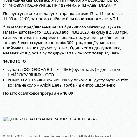
Традиційна святкова акція 13 та 14 лютого – БЕЗКОШТОВНА
УПАКОВКА ПОДАРУНКІВ, ПРИДБАНИХ У ТЦ «АВЕ ПЛАЗА» *
Послуга упаковки подарунків працюватиме 13 та 14 лютого, з
11:00 до 21:00, за промо-стійкою біля панорамного ліфту ТЦ
*За умови пред’явлення чека з будь-якого магазину ТЦ «Aве
Плаза», датованого 13.02.2020 або 14.02.2020, на суму від 300 грн.
єдиним чеком, та, в окремих випадках, за умови пред’явлення
товару. Чеки на суми менше, ніж 300 грн., в акції участь не
приймають та не підсумовуються. Один чек = одна упаковка,
незалежно від розміру подарунка та кількості товарів у чеку.
14 ЛЮТОГО
сучасна ФОТОЗОНА BULLET TIME (булет тайм) – для ваших
НАЙЯСКРАВІШИХ ФОТО
РОМАНТИЧНА «ЖИВА» МУЗИКА у виконанні дуету музикантів:
вокальне соло – Алісія Цель, труба – Дмитро Євдоченко
Початок святкової програми о 16:00
©2015-2023,
Rustler Property Services LCC
. All Rights Reserved