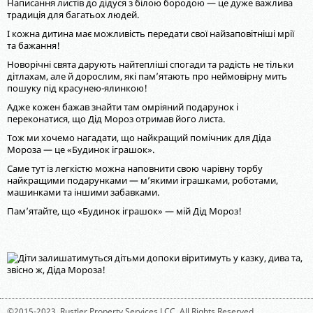
Написання листів до дідуся з білою бородою — це дуже важлива
традиція для багатьох людей.
І кожна дитина має можливість передати свої найзаповітніші мрії
та бажання!
Новорічні свята дарують найтепліші спогади та радість не тільки
дітлахам, але й дорослим, які пам’ятають про неймовірну мить
пошуку під красунею-ялинкою!
Адже кожен бажав знайти там омріяний подарунок і
переконатися, що Дід Мороз отримав його листа.
Тож ми хочемо нагадати, що найкращий помічник для Діда
Мороза — це «Будинок іграшок».
Саме тут із легкістю можна наповнити свою чарівну торбу
найкращими подарунками — м’якими іграшками, роботами,
машинками та іншими забавками.
Пам’ятайте, що «Будинок іграшок» — мій Дід Мороз!
©2015-2023,
Rustler Property Services LCC
. All Rights Reserved