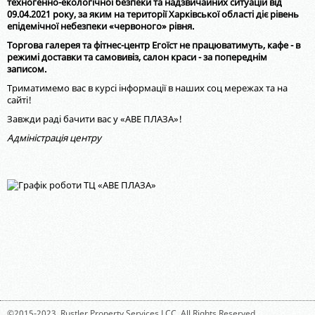
техногенно-екологічної безпеки та надзвичайних ситуацій від
09.04.2021 року, за яким на території Харківської області діє рівень
епідемічної небезпеки «червоного» рівня.
Торгова галерея та фітнес-центр Егоїст не працюватимуть, кафе - в
режимі доставки та самовивіз, салон краси - за попереднім
записом.
Триматимемо вас в курсі інформації в наших соц мережах та на
сайті!
Завжди раді бачити вас у «АВЕ ПЛАЗА»!
Адміністрація центру
©2015-2023,
Rustler Property Services LCC
. All Rights Reserved