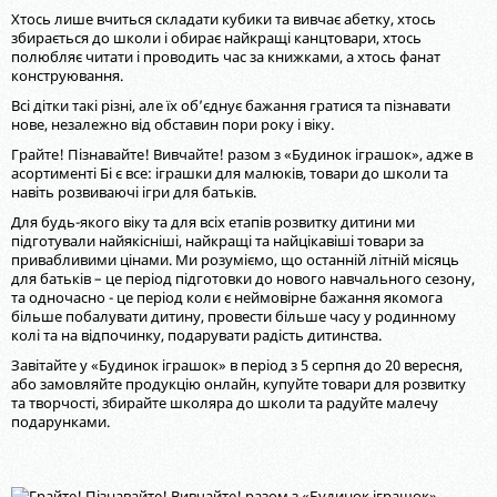
Хтось лише вчиться складати кубики та вивчає абетку, хтось
збирається до школи і обирає найкращі канцтовари, хтось
полюбляє читати і проводить час за книжками, а хтось фанат
конструювання.
Всі дітки такі різні, але їх об’єднує бажання гратися та пізнавати
нове, незалежно від обставин пори року і віку.
Грайте! Пізнавайте! Вивчайте! разом з «Будинок іграшок», адже в
асортименті Бі є все: іграшки для малюків, товари до школи та
навіть розвиваючі ігри для батьків.
Для будь-якого віку та для всіх етапів розвитку дитини ми
підготували найякісніші, найкращі та найцікавіші товари за
привабливими цінами. Ми розуміємо, що останній літній місяць
для батьків – це період підготовки до нового навчального сезону,
та одночасно - це період коли є неймовірне бажання якомога
більше побалувати дитину, провести більше часу у родинному
колі та на відпочинку, подарувати радість дитинства.
Завітайте у «Будинок іграшок» в період з 5 серпня до 20 вересня,
або замовляйте продукцію онлайн, купуйте товари для розвитку
та творчості, збирайте школяра до школи та радуйте малечу
подарунками.