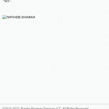
"925".
©2015-2023,
Rustler Property Services LCC
. All Rights Reserved