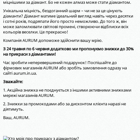
міцнішими за діамант. Бо не кожен алмаз може стати діамантом.
Унікальна міцність, бездоганний шарм – чи не за це цінують
діаманти? Діамант матиме ідеальний вигляд навіть через десятки
і сотні років, подряпати його просто неможливо. До того ж, він
може заломлювати світлові промені, створюючи відблиски всіх
кольорів веселки. Це прекрасно!
Компанія AURUM допоможе здійснити вашу мрію.
З 24 травня по 6 червня додатково ми пропонуємо знижки до 30%
на прикраси з діамантами!
Час зробити неперевершений подарунок! Поспішайте до
фірмових магазинів AURUM або зробіть замовлення одразу на
сайті aurum.in.ua.
Зважайте:
1. Акційна знижка не поєднується з іншими активними знижками
мережі магазинів AURUM.
2. Знижки за промокодами або за дисконтом клієнта наразі не
діятимуть.
Ваш, AURUM.