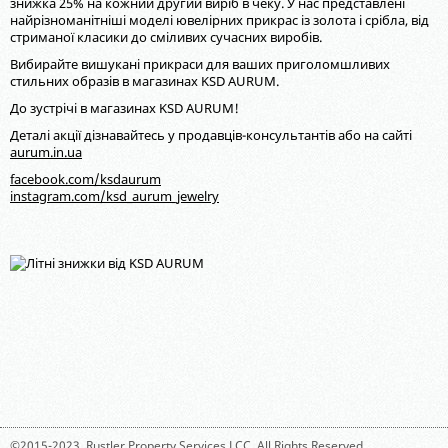
знижка 25% на кожний другий виріб в чеку. У нас представлені
найрізноманітніші моделі ювелірних прикрас із золота і срібла, від
стриманої класики до сміливих сучасних виробів.
Вибирайте вишукані прикраси для ваших приголомшливих
стильних образів в магазинах KSD AURUM.
До зустрічі в магазинах KSD AURUM!
Деталі акції дізнавайтесь у продавців-консультантів або на сайті
aurum.in.ua
facebook.com/ksdaurum
instagram.com/ksd_aurum_jewelry
©2015-2023,
Rustler Property Services LCC
. All Rights Reserved