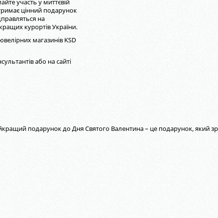
айте участь у миттєвій
тримає цінний подарунок
дправляться на
кращих курортів України.
ювелірних магазинів KSD
нсультантів або на сайті