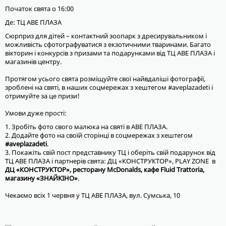
Початок свята о 16:00
Де: ТЦ АВЕ ПЛАЗА
Сюрприз для дітей – контактний зоопарк з дресирувальником і
можливість сфотографуватися з екзотичними тваринами. Багато
вікторин і конкурсів з призами та подарунками від ТЦ АВЕ ПЛАЗА і
магазинів центру.
Протягом усього свята розміщуйте свої найвдаліші фотографії,
зроблені на святі, в наших соцмережах з хештегом #aveplazadeti і
отримуйте за це призи!
Умови дуже прості:
1. Зробіть фото свого малюка на святі в АВЕ ПЛАЗА.
2. Додайте фото на своїй сторінці в соцмережах з хештегом
#aveplazadeti
.
3. Покажіть свій пост представнику ТЦ і оберіть свій подарунок від
ТЦ АВЕ ПЛАЗА і партнерів свята: ДЦ «КОНСТРУКТОР», PLAY ZONE в
ДЦ «КОНСТРУКТОР», ресторану McDonalds, кафе Fluid Trattoria,
магазину «ЗНАЙКІНО»
.
Чекаємо всіх 1 червня у ТЦ АВЕ ПЛАЗА, вул. Сумська, 10