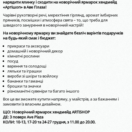
нарядити ялинку і сходити на новорічний ярмарок хендмейд
«Артішоп» в Аве Плаза!
Чарівні рукотворні речі, мерехтіння гірлянд, аромат імбирних
пряників, посмішки і атмосфера свята – то, що треба для
швидкого занурення в новорічний настрій!
На новорічному ярмарку ви знайдете безліч варінтів подарунків
на будь-який смак і бюджет:
прикраси та аксесуари
домашній і новорічний декор
кімнатні рослини
посуд
варення та солодощі
ляльки та іграшки
вироби зі шкіри та войлоку
бананки та гаманці
брошки та значки
різноманітні сувеніри та багато іншого
Все це ви зможете купити напряму, у майстрів, а за бажанням і
замовити із власним дизайном.
ЩО: Новорічний ярмарок хендмейд ARTiSHOP⠀
ДЕ: 3 поверх Ave Plaza
КОЛИ: 10-13, 17-20 та 24-27 грудня, з 11.00 до 20.00.