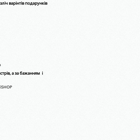
ліч варінтів подарунків
о
стрів, а за бажанням і
TiSHOP⠀