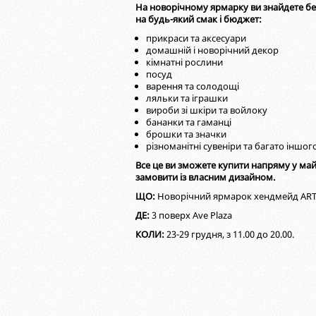
На новорічному ярмарку ви знайдете без
на будь-який смак і бюджет:
прикраси та аксесуари
домашній і новорічний декор
кімнатні рослини
посуд
варення та солодощі
ляльки та іграшки
вироби зі шкіри та войлоку
бананки та гаманці
брошки та значки
різноманітні сувеніри та багато іншог
Все це ви зможете купити напряму у май
замовити із власним дизайном.
ЩО:
Новорічний ярмарок хендмейд AR
ДЕ:
3 поверх Ave Plaza
КОЛИ:
23-29 грудня, з 11.00 до 20.00.