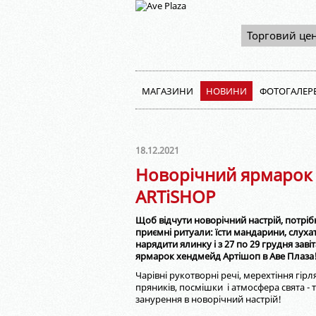
Торговий це
МАГАЗИНИ
НОВИНИ
ФОТОГАЛЕР
18.12.2021
Новорічний ярмарок
ARTiSHOP⠀
Щоб відчути новорічний настрій, потріб
приємні ритуали: їсти мандарини, слуха
нарядити ялинку і з 27 по 29 грудня заві
ярмарок хендмейд Артішоп в Аве Плаза
Чарівні рукотворні речі, мерехтіння гір
пряників, посмішки і атмосфера свята -
занурення в новорічний настрій!