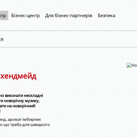
нтр
Бізнес-центр
Для бізнес-партнерів
Безпека
ЕЯ
 хендмейд
но виконати нескладні
ти новорічну музику,
тати на новорічний
!
лянд, аромат імбирних
 то що треба для швидкого