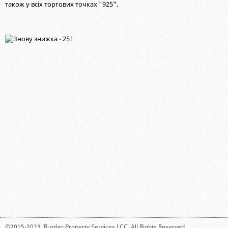
також у всіх торгових точках "925".
©2015-2023,
Rustler Property Services LCC
. All Rights Reserved