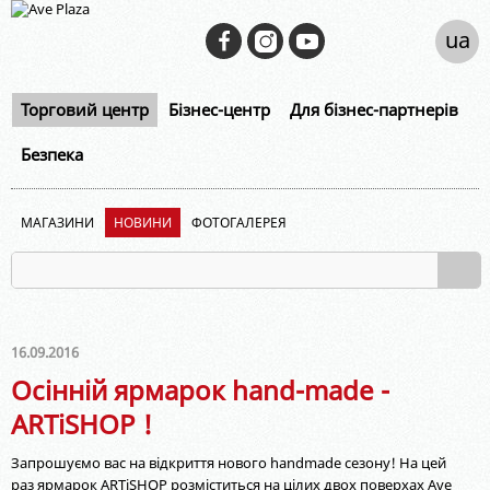
ua
Торговий центр
Бізнес-центр
Для бізнес-партнерів
Безпека
МАГАЗИНИ
НОВИНИ
ФОТОГАЛЕРЕЯ
16.09.2016
Осінній ярмарок hand-made -
ARTiSHOP !
Запрошуємо вас на відкриття нового handmade сезону!
На цей
раз ярмарок ARTiSHOP розміститься на цілих двох поверхах Ave