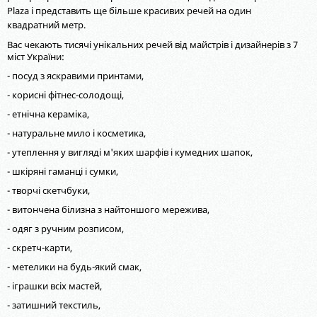
Plaza і представить ще більше красивих речей на один
квадратний метр.
Вас чекають тисячі унікальних речей від майстрів і дизайнерів з 7
міст України:
- посуд з яскравими принтами,
- корисні фітнес-солодощі,
- етнічна кераміка,
- натуральне мило і косметика,
- утеплення у вигляді м'яких шарфів і кумедних шапок,
- шкіряні гаманці і сумки,
- творчі скетчбуки,
- витончена білизна з найтоншого мережива,
- одяг з ручним розписом,
- скретч-карти,
- метелики на будь-який смак,
- іграшки всіх мастей,
- затишний текстиль,