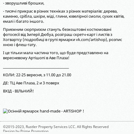
- зворушливі брошки,
- тисячі прикрас в різних техніках з різних матеріалів: дерева,
каменю, срібла, шкіри, міді, глини, ювелірної смоли, сухих квітів,
емалі і багато іншого.
Приємним сюрпризом стануть безкоштовні костюмовані
фотосесії від Імперії Дюбуа, розіграш скретч-карт і листів з
Хогвартсу (подробиці в групі ярмарки vk.com/artishop), розпис
хною і флеш-тату.
І це тільки мала частина того, що буде представлено на
вересневому Артішопі в Аве Плаза!
____________________________________________
КОЛИ: 22-25 вересня, з 11.00 до 21.00
ДЕ: ТЦ Аве Плаза, 2 и 3 поверх
ВХІД - ВІЛЬНИЙ!
©2015-2023,
Rustler Property Services LCC
. All Rights Reserved
Design by
Prime Promotion