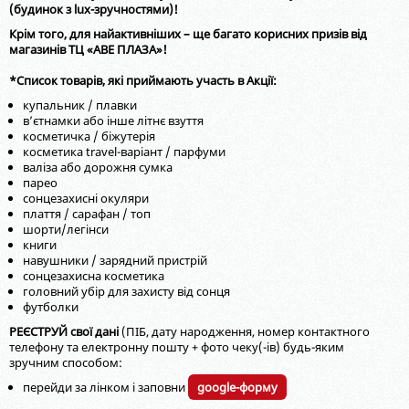
(будинок з lux-зручностями)!
Крім того, для найактивніших – ще багато корисних призів від
магазинів ТЦ «АВЕ ПЛАЗА»!
*Список товарів, які приймають участь в Акції:
купальник / плавки
в’єтнамки або інше літнє взуття
косметичка / біжутерія
косметика travel-варіант / парфуми
валіза або дорожня сумка
парео
сонцезахисні окуляри
плаття / сарафан / топ
шорти/легінси
книги
навушники / зарядний пристрій
сонцезахисна косметика
головний убір для захисту від сонця
футболки
РЕЄСТРУЙ свої дані
(ПІБ, дату народження, номер контактного
телефону та електронну пошту + фото чеку(-ів) будь-яким
зручним способом:
перейди за лінком і заповни
google-форму