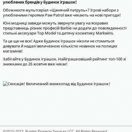
улюблених брендів у Будинок іграшок!
Обожнюєте мультсеріал «Щенячий патруль»? Ігрові набори з
улюбленими героями Paw Patrol вже чекають на нові пригоди!
Юні модниці завжди можуть звернути увагу на яскравих
представниць різних професій Barbie чи додати до повсякденності
стильні аксесуари Top Model та дитячу косметику Markwins.
Та це ще не все! Адже Будинок іграшок ніколи не стомиться
дивувати й надалі величезною кількістю новинок на полицях
магазинів!
Забігайте у Будинок іграшок. Найіграшковіший рейтинг топ-100 зі
знижками до 26 жовтня вже чекає!
©2015-2023,
Rustler Property Services LCC
. All Rights Reserved