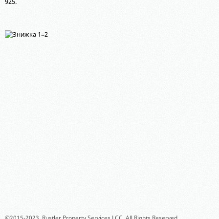
925.
©2015-2023,
Rustler Property Services LCC
. All Rights Reserved