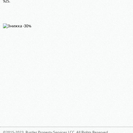
925.
©2015-2023,
Rustler Property Services LCC
. All Rights Reserved