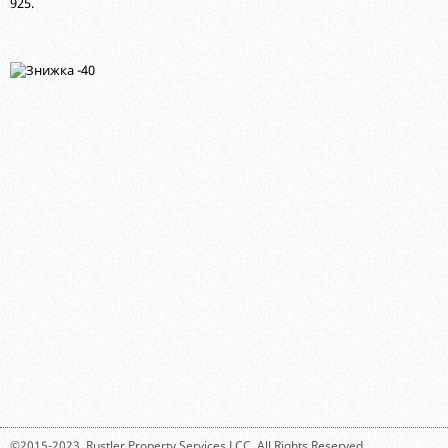
925.
©2015-2023,
Rustler Property Services LCC
. All Rights Reserved