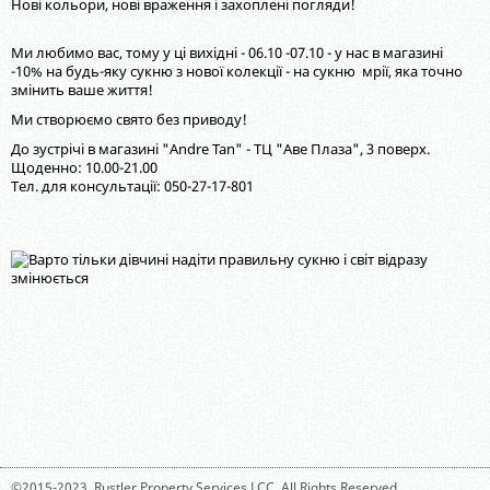
Нові кольори, нові враження і захоплені погляди!
Ми любимо вас, тому у ці вихідні - 06.10 -07.10 - у нас в магазині
-10% на будь-яку сукню з нової колекції - на сукню мрії, яка точно
змінить ваше життя!
Ми створюємо свято без приводу!
До зустрічі в магазині "Andre Tan" - ТЦ "Аве Плаза", 3 поверх.
Щоденно: 10.00-21.00
Тел. для консультації: 050-27-17-801
©2015-2023,
Rustler Property Services LCC
. All Rights Reserved