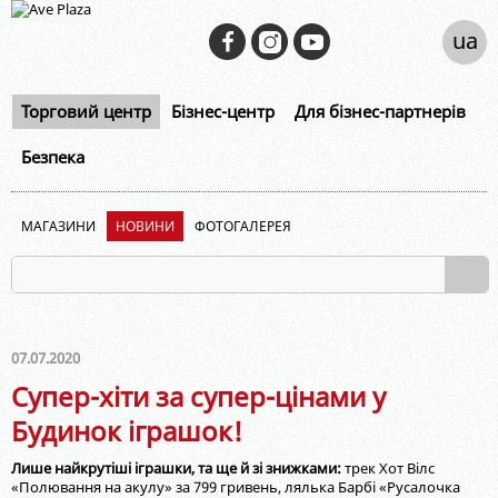
ua
Торговий центр
Бізнес-центр
Для бізнес-партнерів
Безпека
МАГАЗИНИ
НОВИНИ
ФОТОГАЛЕРЕЯ
07.07.2020
Супер-хіти за супер-цінами у
Будинок іграшок!
Лише найкрутіші іграшки, та ще й зі знижками:
трек Хот Вілс
«Полювання на акулу» за 799 гривень, лялька Барбі «Русалочка