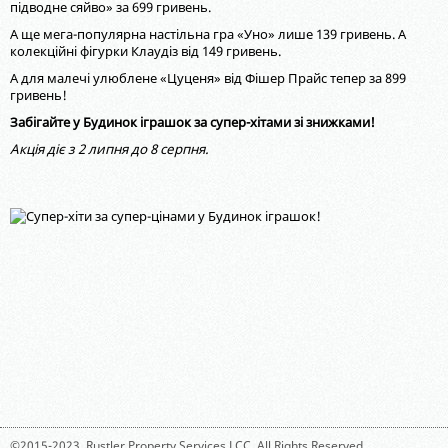
підводне сяйво» за 699 гривень.
А ще мега-популярна настільна гра «Уно» лише 139 гривень. А
колекційні фігурки Клаудіз від 149 гривень.
А для малечі улюблене «Цуценя» від Фішер Прайс тепер за 899
гривень!
Забігайте у Будинок іграшок за супер-хітами зі знижками!
Акція діє з 2 липня до 8 серпня.
©2015-2023,
Rustler Property Services LCC
. All Rights Reserved