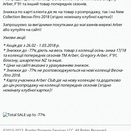
Arber, F’91 та інший товар попередніх сезонів.
Знижка по карті клієнта діє як на товар з розпродажу, так і на New
Collection Весна-Літо 2018 (згідно номіналу клубної картки)!
Запрошуємо за вигідними покупками до магазинів мережі Arber
або купуйте на сайті!
Умови акції:
* Акція діє з 26.02 - 1.03.2018 р.
* Знижки до -77% діють на весь товар з колекції осінь-зима 17/18
та колекції попередніх сезонів ТМ Arber, Gregory Arber, F’91,
білизну, шкарпетки NZ та інше.
* Ціни на сайті вказані з урахуванням знижок.
* Знижки до -77% не розповсюджуються на нові колекції Весна-
Літо 2018.
* Карта учасника Arber Club діє на нову колекцію та додатково
до цін розпродажу на колекції попередніх сезонів (згідно
номіналу клубної картки)!
©2015-2023,
Rustler Property Services LCC
. All Rights Reserved