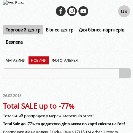
ua
Торговий центр
Бізнес-центр
Для бізнес-партнерів
Безпека
МАГАЗИНИ
НОВИНИ
ФОТОГАЛЕРЕЯ
26.02.2018
Total SALE up to -77%
Тотальний розпродаж у мережі магазинів Arber!
Total Sale до -77% та додатково діє знижка по карті клієнта на Все!
Розпродаж діє на колекції Осінь-Зима 17/18 ТМ Arber, Gregory