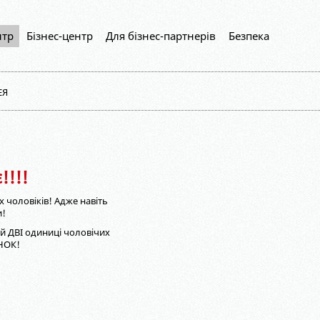
нтр
Бізнес-центр
Для бізнес-партнерів
Безпека
ЕЯ
!!!!
 чоловіків! Адже навіть
и!
уй ДВІ одиниці чоловічих
УНОК!