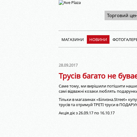
Торговий це
МАГАЗИНИ
НОВИНИ
ФОТОГАЛЕР
28.09.2017
Трусів багато не буває
Саме тому, ми вирішили потішити наших
самі відважні козаки люблять подарунк
Тільки в магазинах «Білизна.Street» куп
трусів та отримуй ТРЕТІ труси в ПОДАР
Акція діє з 26.09.17 по 16.10.17