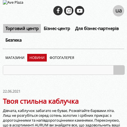
ua
Торговий центр
Бізнес-центр
Для бізнес-партнерів
Безпека
МАГАЗИНИ
НОВИНИ
ФОТОГАЛЕРЕЯ
22.06.2021
Твоя стильна каблучка
Дівчата, каблучок забагато не буває. Розквітайте барвами літа.
Лиш не розгубіться серед сотень золотих і срібних прикрас з
дорогоцінними та напівдорогоцінними каменями. Переконуємо,
що в асортименті AURUM ви знайдете все, що задовольнить ваші