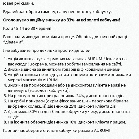
ювелірні смаки.
Вдалий час обрати саме ту, вашу неповторну каблучку.
Оголошуємо акційну знижку до 33% на всі золоті каблучки!
Коли? З 14 до 30 червня!
Ваші пальчики давно мріяли про це. Оберіть для них найкращі
“діадеми”.
І не забувайте про декілька простих деталей
Акція активна в усіх фірмових магазинах AURUM. Чекаємо на
вас усюди! Зокрема, можете зробити замовлення на сайті.
Знижка дійсна за винятком товарів із фіксованими цінами.
Акційна знижка не поєднується з іншими активними знижками
мережі магазинів AURUM.
Знижки за промокодами або за дисконтом клієнта наразі не
діятимуть (на золоті каблучки).
На решту золотих прикрас знижка 24%, дисконт клієнта діє.
На срібні прикраси (окрім фіксованих цін – персикова бірка та
вибраних колекцій) діє знижка 25%, дисконт клієнта діє.
Діє знижка 30% на дві і більше обручки у чеку, дисконт клієнта
не діє.
На ікони та обереги діє знижка 10%, дисконт клієнта працює.
Гарний час обирати стильні каблучки разом з AURUM!