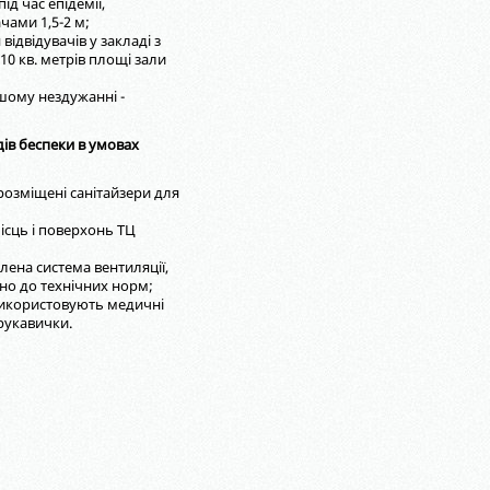
д час епідемії,
чами 1,5-2 м;
ідвідувачів у закладі з
10 кв. метрів площі зали
шому нездужанні -
ів беспеки в умовах
 розміщені санітайзери для
ісць і поверхонь ТЦ
лена система вентиляції,
дно до технічних норм;
використовують медичні
рукавички.