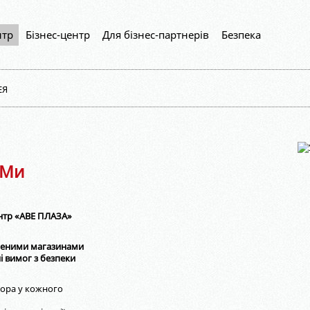
нтр
Бізнес-центр
Для бізнес-партнерів
Безпека
ЕЯ
 Ми
ентр «АВЕ ПЛАЗА»
бленими магазинами
 вимог з безпеки
тора у кожного