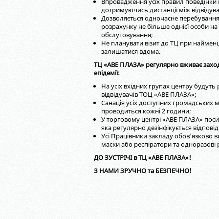
Впровадження усіх правил поведінки пі
дотримуючись дистанції між відвідува
Дозволяється одночасне перебування в
розрахунку не більше однієї особи на 
обслуговування;
Не планувати візит до ТЦ при наймен
залишатися вдома.
ТЦ «АВЕ ПЛАЗА» регулярно вживає заход
епідемії:
На усіх вхідних групах центру будуть
відвідувачів ТОЦ «АВЕ ПЛАЗА»;
Санація усіх доступних громадських м
проводиться кожні 2 години;
У торговому центрі «АВЕ ПЛАЗА» поси
яка регулярно дезінфікується відпові
Усі Працівники закладу обов'язково 
маски або респіратори та одноразові 
ДО ЗУСТРІЧІ в ТЦ «АВЕ ПЛАЗА»!
З НАМИ ЗРУЧНО та БЕЗПЕЧНО!