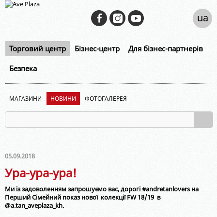
ua
Торговий центр
Бізнес-центр
Для бізнес-партнерів
Безпека
МАГАЗИНИ
НОВИНИ
ФОТОГАЛЕРЕЯ
05.09.2018
Ура-ура-ура!
Ми із задоволенням запрошуємо вас, дорогі #andretanlovers на
Перший Сімейний показ нової колекції FW 18/19 в
@a.tan_aveplaza_kh.