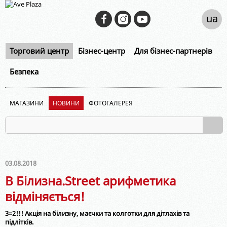
ua
Торговий центр
Бізнес-центр
Для бізнес-партнерів
Безпека
МАГАЗИНИ
НОВИНИ
ФОТОГАЛЕРЕЯ
03.08.2018
В Білизна.Street арифметика
відміняється!
3=2!!! Акція на білизну, маєчки та колготки для дітлахів та
підлітків.