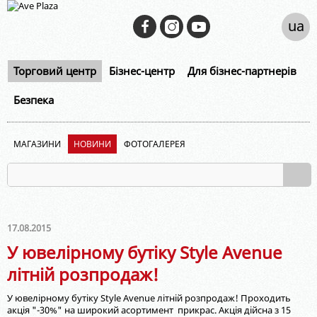
ua
Торговий центр
Бізнес-центр
Для бізнес-партнерів
Безпека
МАГАЗИНИ
НОВИНИ
ФОТОГАЛЕРЕЯ
17.08.2015
У ювелiрному бутiку Style Avenue
лiтнiй розпродаж!
У ювелiрному бутiку Style Avenue лiтнiй розпродаж! Проходить
акцiя "-30%" на широкий асортимент прикрас. Акцiя дiйсна з 15