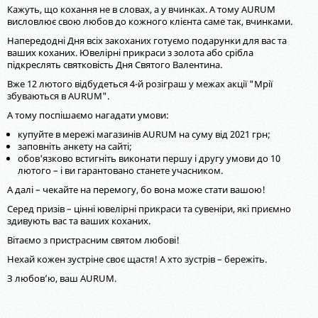
Кажуть, що кохання не в словах, а у вчинках. А тому AURUM
висловлює свою любов до кожного клієнта саме так, вчинками.
Напередодні Дня всіх закоханих готуємо подарунки для вас та
ваших коханих. Ювелірні прикраси з золота або срібла
підкреслять святковість Дня Святого Валентина.
Вже 12 лютого відбудеться 4-й розіграш у межах акції "Мрії
збуваються в AURUM".
А тому поспішаємо нагадати умови:
купуйте в мережі магазинів AURUM на суму від 2021 грн;
заповніть анкету на сайті;
обов'язково встигніть виконати першу і другу умови до 10
лютого – і ви гарантовано станете учасником.
А далі – чекайте на перемогу, бо вона може стати вашою!
Серед призів – цінні ювелірні прикраси та сувеніри, які приємно
здивують вас та ваших коханих.
Вітаємо з пристрасним святом любові!
Нехай кожен зустріне своє щастя! А хто зустрів – бережіть.
З любов’ю, ваш AURUM.