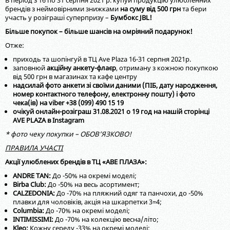
В період з 16 по 31 серпня 2021 р. купуй продукцію улюбленних
брендів з неймовірними знижками
на суму від 500 грн
та бери
участь у розіграші суперпризу –
Бумбокс JBL!
Більше покупок – більше шансів на омріяний подарунок!
Отже:
приходь та шопінгуй в ТЦ Ave Plaza 16-31 серпня 2021р.
заповнюй
акційну анкету-флаєр
, отриману з кожною покупкою
від 500 грн в магазинах та кафе центру
надсилай фото анкети зі своїми даними (ПІБ, дату народження,
номер контактного телефону, електронну пошту) і фото
чека(ів) на viber +38 (099) 490 15 19
очікуй онлайн-розіграш 31.08.2021 о 19 год на нашій сторінці
AVE PLAZA в Instagram
* фото чеку покупки – ОБОВ’ЯЗКОВО!
ПРАВИЛА УЧАСТІ
Акції улюблених брендів в ТЦ «АВЕ ПЛАЗА»:
ANDRE TAN:
До -50% на окремі моделі;
Birba Club:
До -50% на весь асортимент;
CALZEDONIA:
До -70% на пляжний одяг та панчохи, до -50%
плавки для чоловіків, акція на шкарпетки 3=4;
Columbia:
До -70% на окремі моделі;
INTIMISSIMI:
До -70% на колекцію весна/літо;
Kleo:
Кожну середу -33% на окремі моделі;