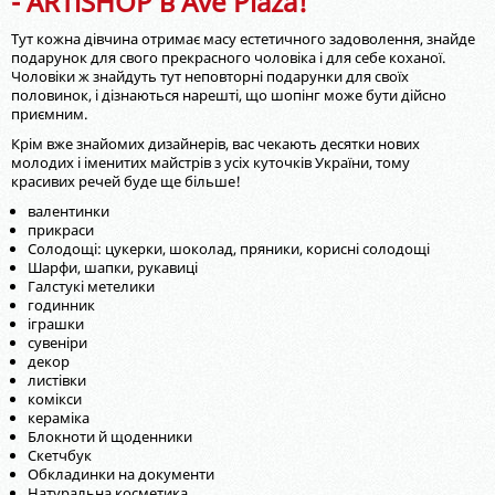
- ARTiSHOP в Ave Plaza!
Тут кожна дівчина отримає масу естетичного задоволення, знайде
подарунок для свого прекрасного чоловіка і для себе коханої.
Чоловіки ж знайдуть тут неповторні подарунки для своїх
половинок, і дізнаються нарешті, що шопінг може бути дійсно
приємним.
Крім вже знайомих дизайнерів, вас чекають десятки нових
молодих і іменитих майстрів з усіх куточків України, тому
красивих речей буде ще більше!
валентинки
прикраси
Солодощі: цукерки, шоколад, пряники, корисні солодощі
Шарфи, шапки, рукавиці
Галстукі метелики
годинник
іграшки
сувеніри
декор
листівки
комікси
кераміка
Блокноти й щоденники
Скетчбук
Обкладинки на документи
Натуральна косметика