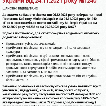
України від 24.11.2021 року №1240
ШАНОВНІ ВІДВІДУВАЧІ!
Доводимо до Вашого відома, що 06.12 2021 року набирає чинності
Постанова Кабінету Міністрів України від 24.11.2021 року №1240
«Про внесення змін до постанов Кабінету Міністрів України» від
09.12.2020 року №1236 та від 09.06.2021 року №677
Згідно з постановою, для «жовтого» рівня епідемічної небезпеки
додатково забороняється:
Проведення усіх масових заходів;
Приймання відвідувачів у кінотеатрах та інших закладах
культури ;
Приймання відвідувачів суб’єктами господарювання, які
проводять діяльність у сфері громадського харчування (барів,
ресторанів, кафе , тощо), крім діяльності з надання послуг
громадського харчування із здійсненням адресної доставки
замовлень та замовлень на винос;
Приймання відвідувачів у спортивних залах та фітнес клубах,
басейнах тощо.
Зазначені обмеження не застосовуються за умови наявності в усіх
учасників ( відвідувачів), крім осіб, які не досягли 18 років,
негативного результату тестування на COVID-19 методом ПЛР або
експрес-тесту на визначення антигена короновірусу SARS–CoV-2,
яке проведено не більш як за 72 години до здійснення заходу (