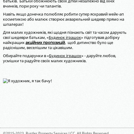
батьків. Батьки обожнюють своїх дітей незалежно від їхніх
вчинків, пори року чи талантів.
Навіть якщо донечка полюбляє робити супер яскравий мейк-ап
косметикою або малюк створює акварельний шедевр прямо на
шпалерах!
Для малих художників, які щодня пізнають світ та часом дарують
свої шедеври батькам, «
Будинок іграшок
» підготував добірку
найкращих
акційних пропозицій
, щоб дитинство було ще
радіснішим, веселішим та цікавішим.
Обирайте подарунки в «
Будинок іграшок
» - даруйте любов,
усмішки та радуйте своїх малих художників.
©2015-2023,
Rustler Property Services LCC
. All Rights Reserved