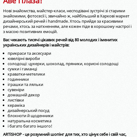
Аве Плаза!
Нові знайомства, майстер-класи, несподівані зустрічі зі старими
знайомими, фотосесії і, звичайно ж, найбільший в Харкові маркет
дизайнерський речей і handmade. Хтось прийде за красивими
речами, хтось за натхненням, але кожен піде в хорошому настрої і
з масою позитивних емоцій.
Вас чекають тисячі цікавих речей від 80 молодих і іменитих
українських дизайнерів і майстрів:
прикраси та аксесуари
ювелірні вироби
солодощі: цукерки, шоколад, пряники, корисні солодощі
сумки і гаманці
краватки-метелики
годинники
іграшки та ляльки
сувеніри
домашній декор
листівки
кераміка
дизайнерський посуд
блокноти й щоденники
натуральна косметика
і багато багато іншого!
ARTiSHOP - це розумний шопінг для тих, хто цінує себе і свій час,