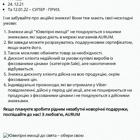
24. 12.21
Та 12.01.22 – СУПЕР - ПРИЗ.
І не забувайте про акційні знижки! Вони теж мають свої нескладні
умови:
Знижки акції “Ювелірні емоції” не поєднуються з іншими
знижками, які зараз діють в мережі магазинів AURUM.
Ви завжди можете розрахуватись подарунковим сертифікатом,
якщо маєте його.
Також можливо обміняти товар за необхідності.
Дисконт клієнта недійсний за умови купівлі виробів із
фіксованими цінами (категорія Sale), але накопичення
відбувається.
Знижка дисконту клієнта дійсна на всю продукцію, окрім
фіксованих цін.
Індивідуальні промокоди, які ви отримали у Viber-
повідомленні, дійсні у період цієї акції, але не поширюються на
продукцію з фіксованими цінами і не поєднуються з дійсними
знижками.
Якщо плануєте зробити рідним незабутні новорічні подарунки,
поспішайте до нас! З любов'ю, AURUM