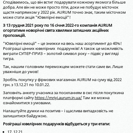
Сподіваємось, що він встиг подарувати кожному якомога більше
добра. Але він не може просто піти, доки не побудує місточок
щастя напрямком у 2022 рік. AURUM точно знає, таким місточком
може стати акція "Ювелірні емоції"!
З 13 грудня 2021 року по 16 січня 2022-го компанія AURUM
огортатиме новорічні свята хвилями затишних акційних
пропозицій.
"Ювелірні емоції" – це знижки на весь наш асортимент до 40%!
Розіграші цінних ювелірних подарунків! А також це можливість
виграти СУПЕР-ПРИЗ – золотий символ року – підвіс у вигляді
тигра.
Так, нашим головним переможцем можете стати саме ви. Лише
уважніше до умов!
Зробіть покупку у фірмових магазинах AURUM на суму від 2022
грн. з 13.12.21 по 10.01.22.
Заповніть анкету учасника за посиланням в смс після покупкина
платформі сайту
https://mriyi.aurum.in.ua/
Там же можна
ознайомитися з умовами.
Налаштуйте думки на позитив – і щаслива випадковість не
залишитися байдужою.
Розіграші ювелірних подарунків відбудеться у три етапи:
17. 12.21