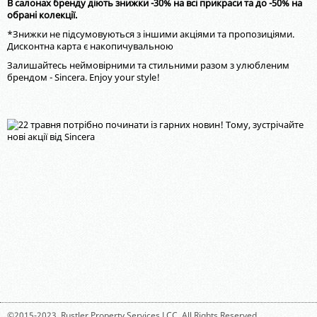
В салонах бренду діють знижки -30% на всі прикраси та до -50% на
обрані колекції.
*Знижки не підсумовуються з іншими акціями та пропозиціями.
Дисконтна карта є накопичувальною
Залишайтесь неймовірними та стильними разом з улюбленим
брендом - Sincera. Enjoy your style!
©2015-2023,
Rustler Property Services LCC
. All Rights Reserved