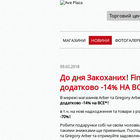
Торговий це
МАГАЗИНИ
НОВИНИ
ФОТОГАЛЕР
09.02.2018
До дня Закоханих! Fina
додатково -14% НА В
В мережі магазинів Arber та Gregory Arb
додатково -14% на ВСЕ*!
в т.ч. на нові надходження та товари з
-
7
0%!
Робити подарунки собі чи своїм чоловік
такими знижками ще приємніше. Поспіш
та Gregory Arber та отримуйте задоволе