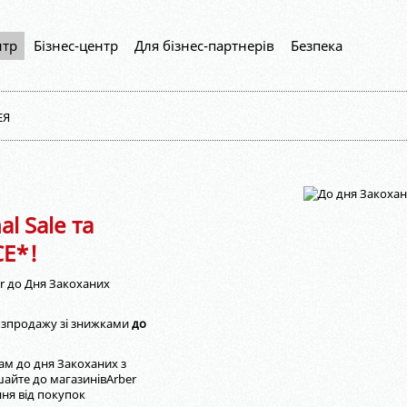
нтр
Бізнес-центр
Для бізнес-партнерів
Безпека
ЕЯ
l Sale та
СЕ*!
er до Дня Закоханих
 розпродажу зі знижками
до
ам до дня Закоханих з
айте до магазинівArber
ння від покупок