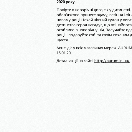
2020 року.
Повірте в новорічні дива, як у дитинстві
обов'язково принесе вдачу, везіння і фі
новому році. Нехай ніжний кулон у вигл
дитинства героя нагадує, що всі найпота
особливо в новорічну ніч. Залучайте вда
році – подаруйте собі та своїм коханим
щастя.
Акція діє у всіх магазинах мережі AURUM 
15.01.20.
Деталі акції на сайті
http://aurum.in.ua/