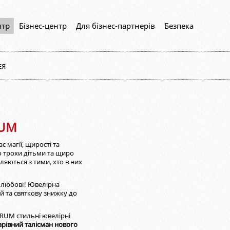
нтр
Бізнес-центр
Для бізнес-партнерів
Безпека
ЕЯ
RUM
с магії, щирості та
мо трохи дітьми та щиро
пляються з тими, хто в них
і любові! Ювелірна
й та святкову знижку до
URUM стильні ювелірні
івний талісман нового