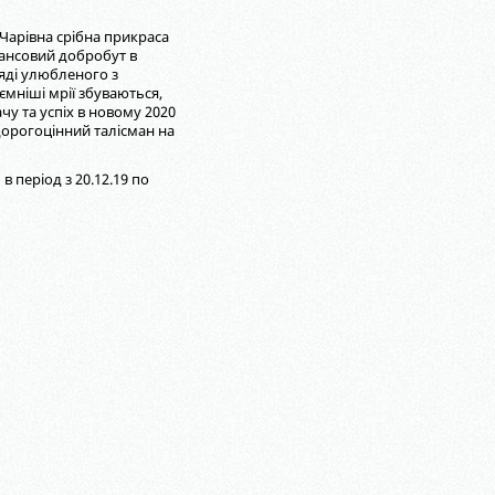
. Чарівна срібна прикраса
нансовий добробут в
яді улюбленого з
ємніші мрії збуваються,
чу та успіх в новому 2020
 дорогоцінний талісман на
в період з 20.12.19 по