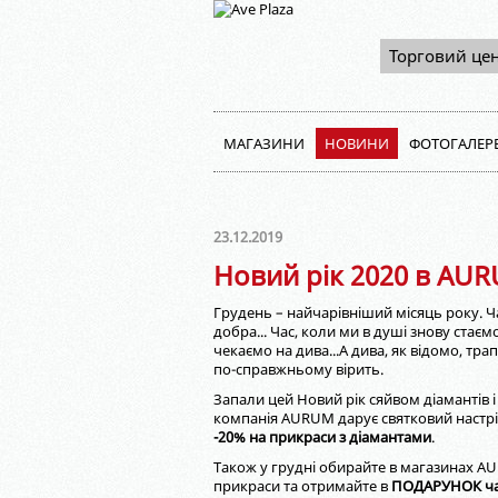
Торговий це
МАГАЗИНИ
НОВИНИ
ФОТОГАЛЕР
23.12.2019
Новий рік 2020 в AU
Грудень – найчарівніший місяць року. Ча
добра... Час, коли ми в душі знову стає
чекаємо на дива...А дива, як відомо, тра
по-справжньому вірить.
Запали цей Новий рік сяйвом діамантів 
компанія AURUM дарує святковий настрі
-20% на прикраси з діамантами
.
Також у грудні обирайте в магазинах A
прикраси та отримайте в
ПОДАРУНОК чар