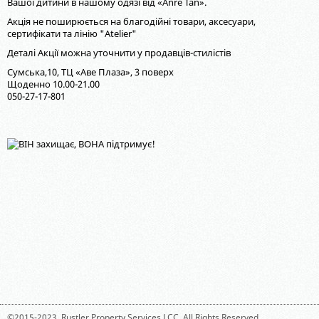
Вашої дитини в нашому одязі від «Anre Tan».
Акція не поширюється на благодійні товари, аксесуари,
сертифікати та лінію "Atelier"
Деталі Акції можна уточнити у продавців-стилістів
Сумська,10, ТЦ «Аве Плаза», 3 поверх
Щоденно 10.00-21.00
050-27-17-801
©2015-2023,
Rustler Property Services LCC
. All Rights Reserved