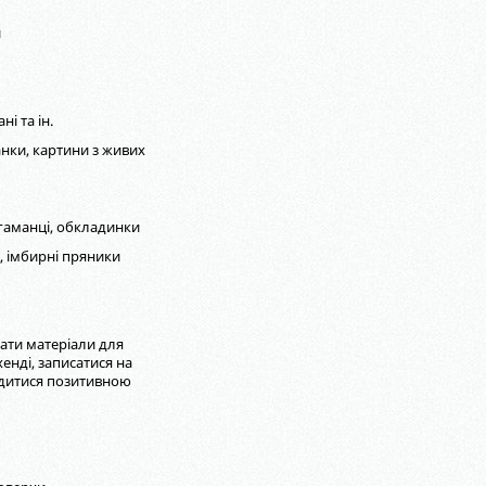
и
ні та ін.
нки, картини з живих
, гаманці, обкладинки
я, імбирні пряники
ати матеріали для
енді, записатися на
ядитися позитивною