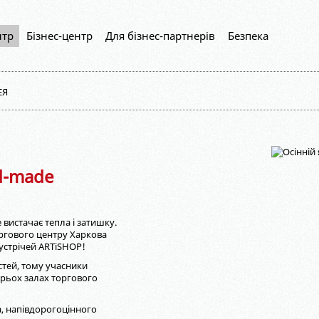
нтр
Бізнес-центр
Для бізнес-партнерів
Безпека
ЕЯ
d-made
 вистачає тепла і затишку.
оргового центру Харкова
устрічей ARTiSHOP!
стей, тому учасники
 трьох залах торгового
ва, напівдорогоцінного