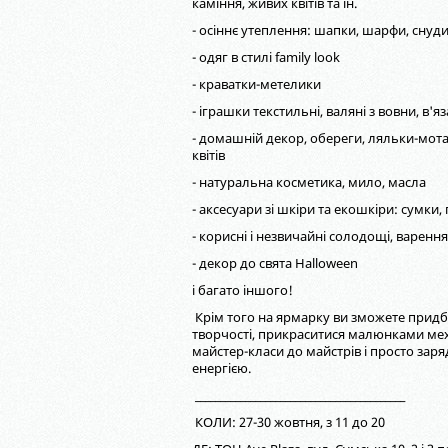
каміння, живих квітів та ін.
- осіннє утеплення: шапки, шарфи, снуд
- одяг в стилі family look
- краватки-метелики
- іграшки текстильні, валяні з вовни, в'яза
- домашній декор, обереги, ляльки-мота
квітів
- натуральна косметика, мило, масла
- аксесуари зі шкіри та екошкіри: сумки
- корисні і незвичайні солодощі, варенн
- декор до свята Halloween
і багато іншого!
Крім того на ярмарку ви зможете придб
творчості, прикраситися малюнками мех
майстер-класи до майстрів і просто зар
енергією.
__________________________________________
КОЛИ: 27-30 жовтня, з 11 до 20