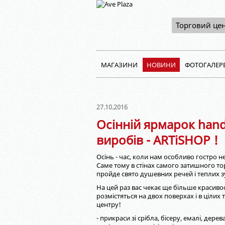
Торговий це
МАГАЗИНИ
НОВИНИ
ФОТОГАЛЕР
27.10.2016
Осінній ярмарок han
виробів - ARTiSHOP !
Осінь - час, коли нам особливо гостро не
Саме тому в стінах самого затишного т
пройде свято душевних речей і теплих з
На цей раз вас чекає ще більше красиво
розмістяться на двох поверхах і в цілих
центру!
- прикраси зі срібла, бісеру, емалі, дере